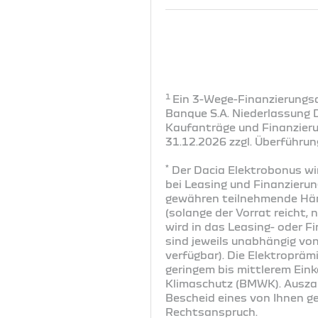
1
Ein 3-Wege-Finanzierungsa
Banque S.A. Niederlassung 
Kaufanträge und Finanzier
31.12.2026 zzgl. Überführun
*
Der Dacia Elektrobonus wi
bei Leasing und Finanzierun
gewähren teilnehmende Händ
(solange der Vorrat reicht,
wird in das Leasing- oder F
sind jeweils unabhängig vo
verfügbar). Die Elektroprämi
geringem bis mittlerem Ein
Klimaschutz (BMWK). Auszah
Bescheid eines von Ihnen g
Rechtsanspruch.