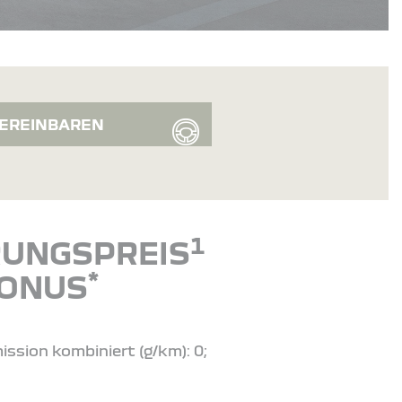
EREINBAREN
1
ERUNGSPREIS
*
BONUS
ission kombiniert (g/km): 0;