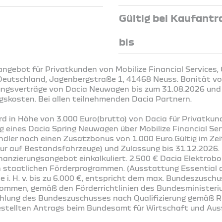
Gültig bei Kaufantr
bis
ngebot für Privatkunden von Mobilize Financial Services,
Deutschland, Jagenbergstraße 1, 41468 Neuss. Bonität vor
ungsverträge von Dacia Neuwagen bis zum 31.08.2026 und
gskosten. Bei allen teilnehmenden Dacia Partnern.
rd in Höhe von 3.000 Euro(brutto) von Dacia für Privatku
g eines Dacia Spring Neuwagen über Mobilize Financial Ser
ler noch einen Zusatzbonus von 1.000 Euro.Gültig im Ze
 nur auf Bestandsfahrzeuge) und Zulassung bis 31.12.2026
inanzierungsangebot einkalkuliert. 2.500 € Dacia Elektrobo
n staatlichen Förderprogrammen. (Ausstattung Essential a
e i. H. v. bis zu 6.000 €, entspricht dem max. Bundeszusch
kommen, gemäß den Förderrichtlinien des Bundesministeri
lung des Bundeszuschusses nach Qualifizierung gemäß Ri
estellten Antrags beim Bundesamt für Wirtschaft und Ausf