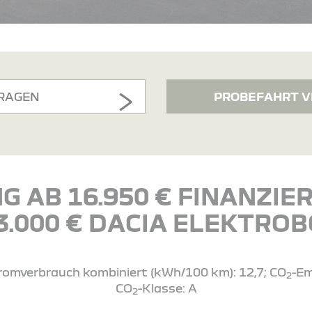
RAGEN
PROBEFAHRT V
G AB 16.950 € FINANZI
 3.000 € DACIA ELEKTRO
Stromverbrauch kombiniert (kWh/100 km): 12,7; CO
-Em
2
CO
-Klasse: A
2