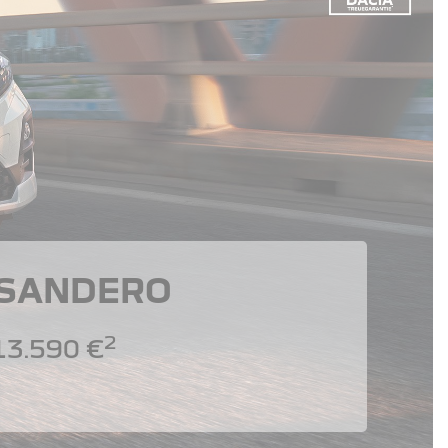
 SANDERO
2
13.590 €