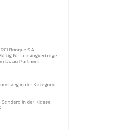
 RCI Banque S.A.
ültig für Leasingverträge
en Dacia Partnern.
samtsieg in der Kategorie
m Sandero in der Klasse
6