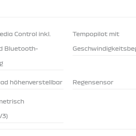
ia Control inkl.
Tempopilot mit
d Bluetooth-
Geschwindigkeitsbe
g
rad höhenverstellbar
Regensensor
metrisch
/3)