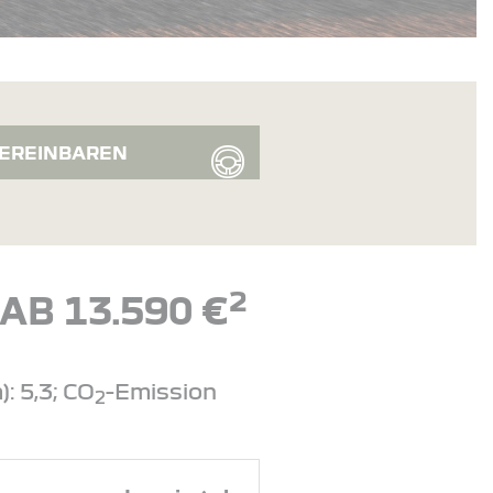
EREINBAREN
2
AB 13.590 €
: 5,3; CO
-Emission
2