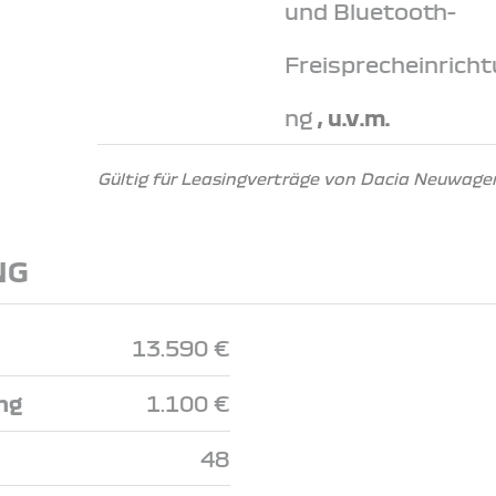
und Bluetooth-
Freisprecheinricht
ng
, u.v.m.
Gültig für Leasingverträge von Dacia Neuwagen
NG
13.590 €
ng
1.100 €
48