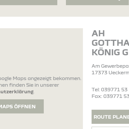
AH
GOTTH
KÖNIG 
Am Gewerbepa
17373 Uecker
 Google Maps angezeigt bekommen.
en finden Sie in unserer
Tel: 039771 53
utzerklärung
.
Fax: 039771 5
MAPS ÖFFNEN
ROUTE PLAN