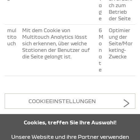
a
ch zum
g
Betrieb
e
der Seite
mul
Mit dem Cookie von
6
Optimier
tito
Multitouch Analytics lässt
M
ung der
uch
sich erkennen, über welche
o
Seite/Mar
Stationen der Benutzer auf
n
keting-
die Seite gelangt ist.
a
Zwecke
t
e
COOKIEEINSTELLUNGEN
Cookies, treffen Sie Ihre Auswahl!
KONTAKT & ANFAHRT
Unsere Website und ihre Partner verwenden