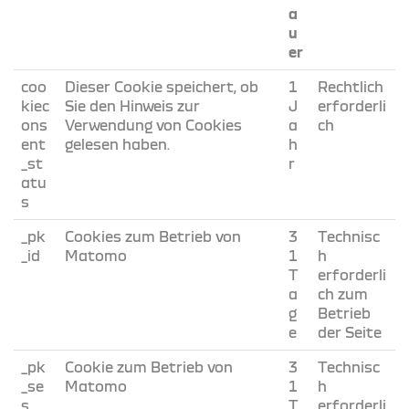
a
u
er
coo
Dieser Cookie speichert, ob
1
Rechtlich
kiec
Sie den Hinweis zur
J
erforderli
ons
Verwendung von Cookies
a
ch
ent
gelesen haben.
h
_st
r
atu
s
_pk
Cookies zum Betrieb von
3
Technisc
_id
Matomo
1
h
T
erforderli
a
ch zum
g
Betrieb
e
der Seite
_pk
Cookie zum Betrieb von
3
Technisc
_se
Matomo
1
h
s
T
erforderli